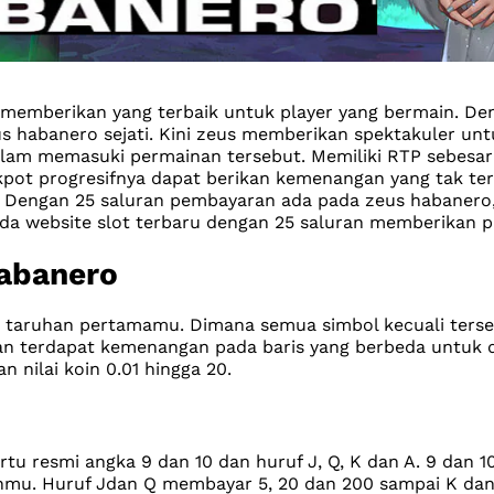
ni memberikan yang terbaik untuk player yang bermain. 
zeus habanero sejati. Kini zeus memberikan spektakuler
alam memasuki permainan tersebut. Memiliki RTP sebesa
ackpot progresifnya dapat berikan kemenangan yang tak te
i. Dengan 25 saluran pembayaran ada pada zeus habane
ada website slot terbaru dengan 25 saluran memberikan p
Habanero
a taruhan pertamamu. Dimana semua simbol kecuali terse
 dan terdapat kemenangan pada baris yang berbeda untuk
 nilai koin 0.01 hingga 20.
tu resmi angka 9 dan 10 dan huruf J, Q, K dan A. 9 dan 1
nmu. Huruf Jdan Q membayar 5, 20 dan 200 sampai K dan