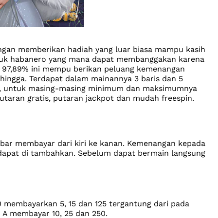
Dengan memberikan hadiah yang luar biasa mampu kasih
 untuk habanero yang mana dapat membanggakan karena
r 97,89% ini mempu berikan peluang kemenangan
rhingga. Terdapat dalam mainannya 3 baris dan 5
ro, untuk masing-masing minimum dan maksimumnya
utaran gratis, putaran jackpot dan mudah freespin.
bar membayar dari kiri ke kanan. Kemenangan kepada
 dapat di tambahkan. Sebelum dapat bermain langsung
0 membayarkan 5, 15 dan 125 tergantung dari pada
 A membayar 10, 25 dan 250.