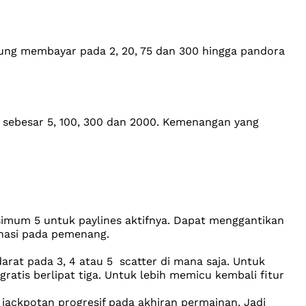
tung membayar pada 2, 20, 75 dan 300 hingga pandora
ar sebesar 5, 100, 300 dan 2000. Kemenangan yang
imum 5 untuk paylines aktifnya. Dapat menggantikan
inasi pada pemenang.
rat pada 3, 4 atau 5 scatter di mana saja. Untuk
atis berlipat tiga. Untuk lebih memicu kembali fitur
ackpotan progresif pada akhiran permainan. Jadi