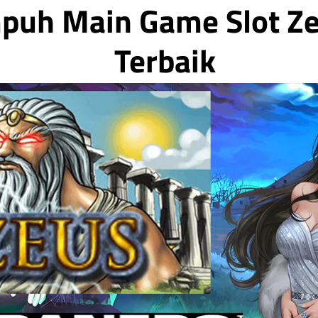
uh Main Game Slot Ze
Terbaik